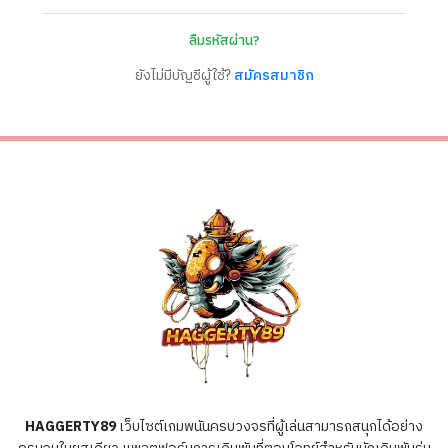
ลืมรหัสผ่าน?
ยังไม่มีบัญชีผู้ใช้?
สมัครสมาชิก
HAGGERTY89
เว็บไซต์เกมพนันครบวงจรที่ผู้เล่นสามารถสนุกได้อย่าง