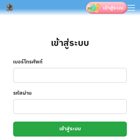
Skip
to
Search
content
for:
เข้าสู่ระบบ
เบอร์โทรศัพท์
รหัสผ่าน
เข้าสู่ระบบ