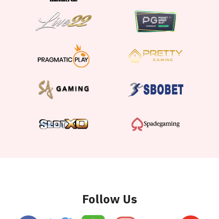
Follow Us